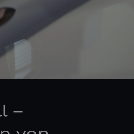
l –
n von