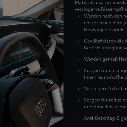
Materialzusammensetzu
verringerte Rissempfind
›
Werden nach den ho
entsprechen dem je
Neuwagenprodukti
›
Gewährleisten die K
Berücksichtigung v
›
Werden gemäß Hers
›
Sorgen für ein an
Innenraum-Aufheiz
›
Verringern Schall u
›
Sorgen für reduzie
und hohe Passgenau
›
Anti-Beschlag-Eigen